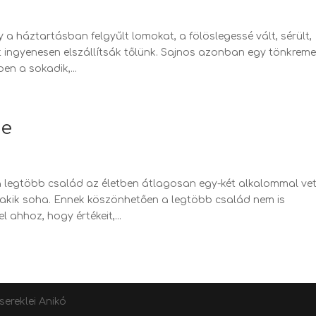
a háztartásban felgyűlt lomokat, a fölöslegessé vált, sérült,
 ingyenesen elszállítsák tőlünk. Sajnos azonban egy tönkrem
en a sokadik,...
se
a legtöbb család az életben átlagosan egy-két alkalommal vet
 akik soha. Ennek köszönhetően a legtöbb család nem is
 ahhoz, hogy értékeit,...
ereklei Anikó