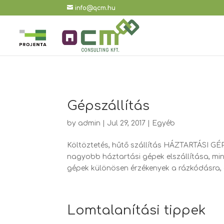
info@qcm.hu
Gépszállítás
by
admin
|
Jul 29, 2017
|
Egyéb
Költöztetés, hűtő szállítás HÁZTARTÁSI G
nagyobb háztartási gépek elszállítása, min
gépek különösen érzékenyek a rázkódásra, ez
Lomtalanítási tippek