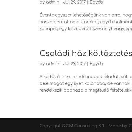
by
admin
|
Jul 29, 2017
|
Egyéb
Évente egyszer lehetőségünk van arra, hogy 
használhatatlan bútorokat, egyéb holmikat
kanapét, egy kiszuperált szekrényt vagy épp
Családi ház költözteté
by
admin
|
Jul 29, 2017
|
Egyéb
A költözés nem mindennapos feladat, sőt, 
bele magát egy ilyen kalandba, de vannak,
rendelkezik odahaza a megfelelő feltételekkel
Copyright QCM Consulting Kft - Made by Cs