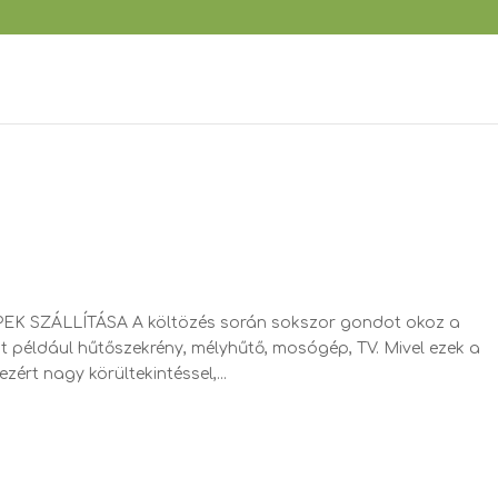
ÉPEK SZÁLLÍTÁSA A költözés során sokszor gondot okoz a
t például hűtőszekrény, mélyhűtő, mosógép, TV. Mivel ezek a
ért nagy körültekintéssel,...