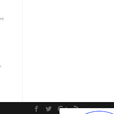
ent
i